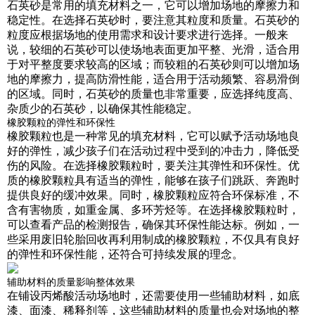
石英砂是常用的填充材料之一，它可以增加场地的摩擦力和
稳定性。在选择石英砂时，要注意其粒度和质量。石英砂的
粒度应根据场地的使用需求和设计要求进行选择。一般来
说，较细的石英砂可以使场地表面更加平整、光滑，适合用
于对平整度要求较高的区域；而较粗的石英砂则可以增加场
地的摩擦力，提高防滑性能，适合用于活动频繁、容易滑倒
的区域。同时，石英砂的质量也非常重要，应选择纯度高、
杂质少的石英砂，以确保其性能稳定。
橡胶颗粒的弹性和环保性
橡胶颗粒也是一种常见的填充材料，它可以赋予活动场地良
好的弹性，减少孩子们在活动过程中受到的冲击力，降低受
伤的风险。在选择橡胶颗粒时，要关注其弹性和环保性。优
质的橡胶颗粒具有适当的弹性，能够在孩子们跳跃、奔跑时
提供良好的缓冲效果。同时，橡胶颗粒应符合环保标准，不
含有害物质，如重金属、多环芳烃等。在选择橡胶颗粒时，
可以查看产品的检测报告，确保其环保性能达标。例如，一
些采用废旧轮胎回收再利用制成的橡胶颗粒，不仅具有良好
的弹性和环保性能，还符合可持续发展的理念。
辅助材料的质量影响整体效果
在铺设丙烯酸活动场地时，还需要使用一些辅助材料，如底
漆、面漆、稀释剂等，这些辅助材料的质量也会对场地的整