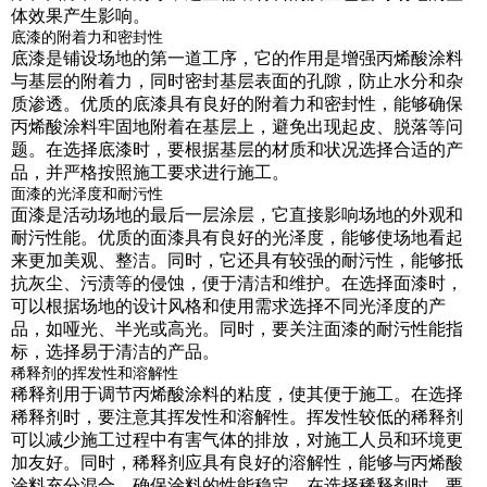
体效果产生影响。
底漆的附着力和密封性
底漆是铺设场地的第一道工序，它的作用是增强丙烯酸涂料
与基层的附着力，同时密封基层表面的孔隙，防止水分和杂
质渗透。优质的底漆具有良好的附着力和密封性，能够确保
丙烯酸涂料牢固地附着在基层上，避免出现起皮、脱落等问
题。在选择底漆时，要根据基层的材质和状况选择合适的产
品，并严格按照施工要求进行施工。
面漆的光泽度和耐污性
面漆是活动场地的最后一层涂层，它直接影响场地的外观和
耐污性能。优质的面漆具有良好的光泽度，能够使场地看起
来更加美观、整洁。同时，它还具有较强的耐污性，能够抵
抗灰尘、污渍等的侵蚀，便于清洁和维护。在选择面漆时，
可以根据场地的设计风格和使用需求选择不同光泽度的产
品，如哑光、半光或高光。同时，要关注面漆的耐污性能指
标，选择易于清洁的产品。
稀释剂的挥发性和溶解性
稀释剂用于调节丙烯酸涂料的粘度，使其便于施工。在选择
稀释剂时，要注意其挥发性和溶解性。挥发性较低的稀释剂
可以减少施工过程中有害气体的排放，对施工人员和环境更
加友好。同时，稀释剂应具有良好的溶解性，能够与丙烯酸
涂料充分混合，确保涂料的性能稳定。在选择稀释剂时，要