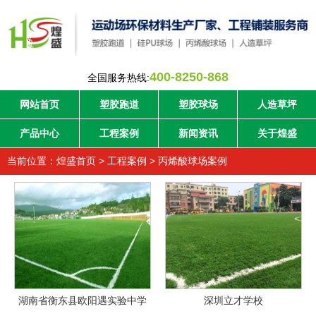
400-8250-868
全国服务热线:
网站首页
塑胶跑道
塑胶球场
人造草坪
产品中心
工程案例
新闻资讯
关于煌盛
当前位置：
煌盛首页
>
工程案例
>
丙烯酸球场案例
湖南省衡东县欧阳遇实验中学
深圳立才学校