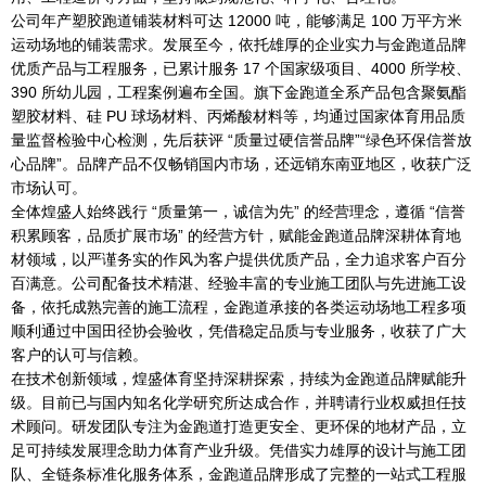
公司年产塑胶跑道铺装材料可达
12000 吨，能够满足 100 万平方米
运动场地的铺装需求。发展至今，依托雄厚的企业实力与金跑道品牌
优质产品与工程服务，已累计服务
17 个国家级项目、4000 所学校、
390 所幼儿园，工程案例遍布全国。旗下金跑道全系产品
包含聚氨酯
塑胶材料、硅
PU 球场材料、丙烯酸材料等，均通过国家体育用品质
量监督检验中心检测，先后获评 “质量过硬信誉品牌”“绿色环保信誉放
心品牌”。品牌产品不仅畅销国内市场，还远销东南亚地区，收获广泛
市场认可。
全体煌盛人始终践行
“质量第一，诚信为先” 的经营理念，遵循 “信誉
积累顾客，品质扩展市场” 的经营方针，赋能
金跑道品牌深耕体育地
材领域，以严谨务实的作风为客户提供优质产品，全力追求客户百分
百满意。公司配备技术精湛、经验丰富的专业施工团队与先进施工设
备，依托成熟完善的施工流程，金跑道承接的各类运动场地工程多项
顺利通过中国田径协会验收，凭借稳定品质与专业服务，收获了广大
客户的认可与信赖。
在技术创新领域，煌盛体育坚持深耕探索，持续为金跑道品牌赋能升
级。目前已与国内知名化学研究所达成合作，并聘请行业权威担任技
术顾问。研发团队专注为金跑道打造更安全、更环保的地材产品，立
足可持续发展理念助力体育产业升级。凭借实力雄厚的设计与施工团
队、全链条标准化服务体系，金跑道品牌形成了完整的一站式工程服