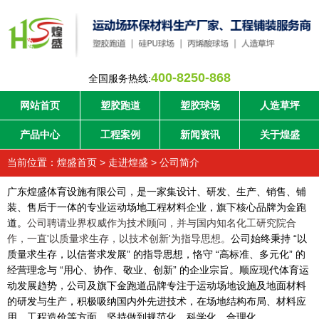
400-8250-868
全国服务热线:
网站首页
塑胶跑道
塑胶球场
人造草坪
产品中心
工程案例
新闻资讯
关于煌盛
当前位置：
煌盛首页
>
走进煌盛
>
公司简介
广东煌盛体育设施有限公司，是一家集设计、研发、生产、销售、铺
装、售后于一体的专业运动场地工程材料企业，旗下核心品牌为金跑
道
。
公司聘请业界权威作为技术顾问，并与国内知名化工研究院合
作，一直'以质量求生存，以技术创新'为指导思想。
公司始终秉持
“以
质量求生存，以信誉求发展” 的指导思想，恪守 “高标准、多元化” 的
经营理念与 “用心、协作、敬业、创新” 的企业宗旨。顺应现代体育运
动发展趋势，公司及旗下
金跑道品牌专注于运动场地设施及地面材料
的研发与生产，积极吸纳国内外先进技术，在场地结构布局、材料应
用、工程造价等方面，坚持做到规范化、科学化、合理化。