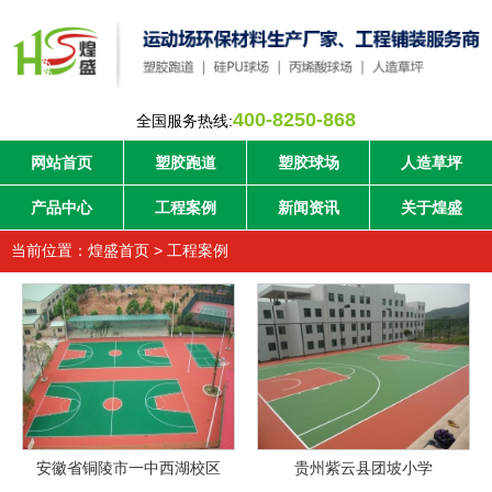
400-8250-868
全国服务热线:
网站首页
塑胶跑道
塑胶球场
人造草坪
产品中心
工程案例
新闻资讯
关于煌盛
当前位置：
煌盛首页
>
工程案例
安徽省铜陵市一中西湖校区
贵州紫云县团坡小学