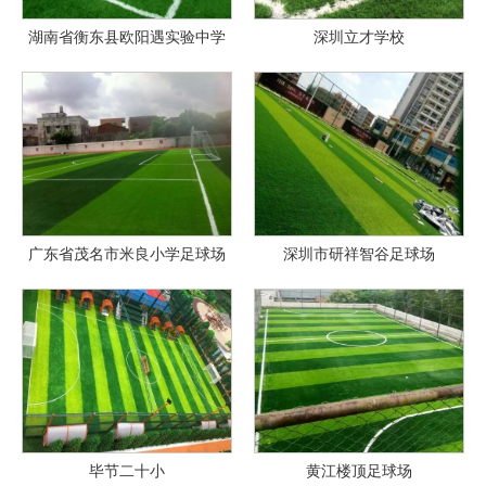
湖南省衡东县欧阳遇实验中学
深圳立才学校
广东省茂名市米良小学足球场
深圳市研祥智谷足球场
毕节二十小
黄江楼顶足球场