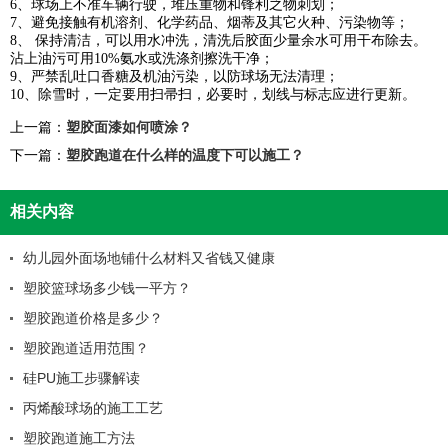
6
、球场上不准车辆行驶，堆压重物和锋利之物刺划；
7
、避免接触有机溶剂、化学药品、烟蒂及其它火种、污染物等；
8
、 保持清洁，可以用水冲洗，清洗后胶面少量余水可用干布除去。
沾上油污可用
10%
氨水或洗涤剂擦洗干净；
9
、严禁乱吐口香糖及机油污染，以防球场无法清理；
10
、除雪时，一定要用扫帚扫，必要时，划线与标志应进行更新。
上一篇：
塑胶面漆如何喷涂？
下一篇：
塑胶跑道在什么样的温度下可以施工？
相关内容
幼儿园外面场地铺什么材料又省钱又健康
塑胶篮球场多少钱一平方？
塑胶跑道价格是多少？
塑胶跑道适用范围？
硅PU施工步骤解读
丙烯酸球场的施工工艺
塑胶跑道施工方法