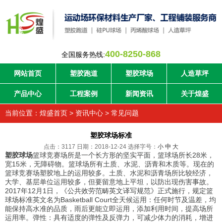
400-8250-868
全国服务热线:
网站首页
塑胶跑道
塑胶球场
人造草坪
产品中心
工程案例
新闻资讯
关于煌盛
当前位置：
煌盛首页
>
资讯中心
>
常见问题
塑胶球场标准
点击：3117 日期：2018-12-24
选择字号：
小
中
大
塑胶球场
篮球竞赛场所是一个长方形的坚实平面，篮球场所长28米，
宽15米，无障碍物。篮球场所有土质、水泥、沥青和木质等。现在的
篮球竞赛场塑胶地上的运用较多。土质、水泥和沥青场所比较经济，
大学、基层单位运用较多，但要留意地上平坦，以防出现伤害事故。
2017年12月1日，《公共效劳范畴英文译写规范》正式施行，规定篮
球场标准英文名为Basketball Court全天候运用：任何时节及温差，均
能保持高水准的品质，雨后更能立即运用，添加利用时间，提高场所
运用率。弹性：具有适度的弹性及反弹力，可减少体力的消耗，增进