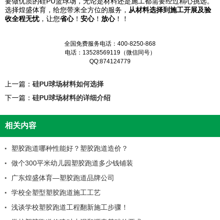
要做优质的硅PU篮球场，无论是材料还是施工都需要经过精心挑选。
选择煌盛体育，给您带来全方位的服务，
从材料选择到施工开展及验
收全程无忧
，让您
省心
！
安心
！
放心
！！
全国免费服务电话：400-8250-868
电话：13528569119（微信同号）
QQ:874124779
上一篇：
硅PU球场材料如何选择
下一篇：
硅PU球场材料的详细介绍
相关内容
塑胶跑道哪种性能好？塑胶跑道造价？
做个300平米幼儿园塑胶跑道多少钱铺装
广东煌盛体育—塑胶跑道品牌公司
学校全塑型塑胶跑道施工工艺
浅谈学校塑胶跑道工程翻新施工步骤！