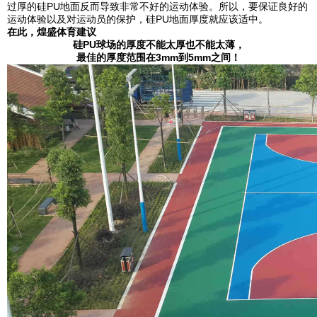
过厚的硅PU地面反而导致非常不好的运动体验。所以，要保证良好的
运动体验以及对运动员的保护，硅PU地面厚度就应该适中。
在此，煌盛体育建议
硅
PU
球场的厚度不能太厚也不能太薄，
最佳的厚度范围在
3mm
到
5mm
之间！