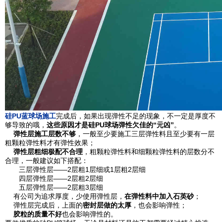
硅
PU
蓝
球场
施工
完成后，如果出现弹性不足的现象，不一定是厚度不
够导致的哦，
这些原因才是硅
PU
球场弹性欠佳的
“
元凶
”
。
·
弹性层施工层数不够
，一般至少要施工三层弹性料且至少要有一层
粗颗粒弹性料才有弹性效果；
·
弹性层粗细极配不合理
，粗颗粒弹性料和细颗粒弹性料的层数分不
合理，一般建议如下搭配：
三层弹性层——2层粗1层细或1层粗2层细
四层弹性层——2层粗2层细
五层弹性层——2层粗3层细
· 有公司为追求厚度，少使用弹性层，
在弹性料中加入石英砂
；
· 弹性层完成后，上面的
密封层做的太厚
，也会影响弹性；
·
胶粒的质量不好
也会影响弹性的。