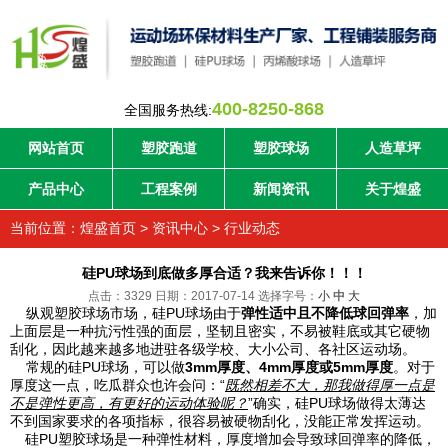
400-8250-868
全国服务热线:
网站首页
塑胶跑道
塑胶球场
人造草坪
产品中心
工程案例
新闻资讯
关于煌盛
当前位置：
煌盛首页
>
资讯中心
>
行业动态
硅PU球场到底做多厚合适？我来告诉你！！！
点击：3329 日期：2017-07-14
选择字号：
小
中
大
纵观塑胶球场市场，硅PU球场由于
弹性适中且不降低球回弹率
，加
上面层是一种抗污性强的面层，坚韧且密实，不易被鞋底或其它硬物
刮化，因此越来越多地进驻各级学校、大小公司、各社区运动场。
常规的硅PU球场，可以做
3mm
厚度、
4mm
厚度或
5mm
厚度
。对于
厚度这一点，吃瓜群众也许会问：“
既然相差不大，那我做得厚一点是
不是弹性更高，有更好的运动体验呢？
”确实，硅PU球场做得太薄达
不到国家要求的各项指标，很容易被硬物刮化，没能正常发挥运动。
硅PU塑胶球场是一种弹性材料，厚度增加会导致球回弹率的降低，